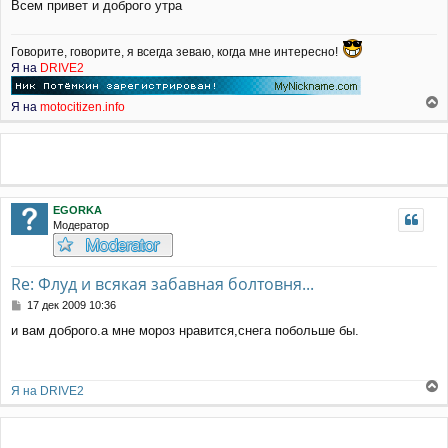
щ
Всем привет и доброго утра
е
н
и
Говорите, говорите, я всегда зеваю, когда мне интересно!
е
Я на
DRIVE2
Я на
motocitizen.info
е
р
н
у
т
ь
EGORKA
с
Модератор
я
к
н
а
Re: Флуд и всякая забавная болтовня...
ч
С
17 дек 2009 10:36
а
о
л
и вам доброго.а мне мороз нравится,снега побольше бы.
о
у
б
щ
е
Я на DRIVE2
н
е
и
р
е
н