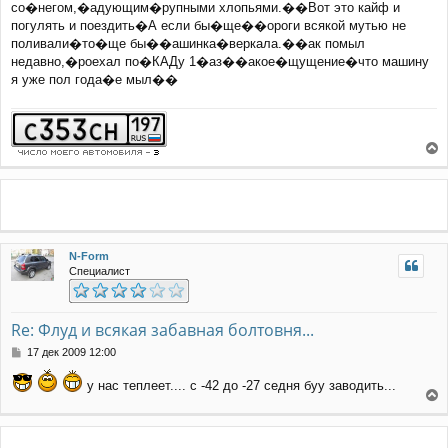
со�негом,�адующим�рупными хлопьями.��Вот это кайф и
е
погулять и поездить�А если бы�ще��ороги всякой мутью не
поливали�то�ще бы��ашинка�веркала.��ак помыл
недавно,�роехал по�КАДу 1�аз��акое�щущение�что машину
я уже пол года�е мыл��
е
р
н
у
т
ь
N-Form
с
Специалист
я
к
н
а
Re: Флуд и всякая забавная болтовня...
ч
С
17 дек 2009 12:00
а
о
л
о
у нас теплеет.... с -42 до -27 седня буу заводить...
у
б
е
щ
е
р
н
н