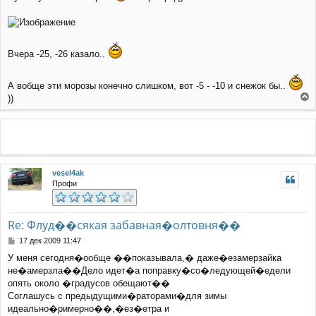
б
щ
е
н
и
Вчера -25, -26 казало..
е
А вобще эти морозы конечно слишком, вот -5 - -10 и снежок бы..
))
е
р
н
у
т
ь
vesel4ak
с
Профи
я
к
н
а
Re: Флуд��сякая забавная�олтовня��
ч
С
17 дек 2009 11:47
а
о
л
У меня сегодня�ообще ��показывала,� даже�езамерзайка
о
у
не�амерзла��Дело идет�а поправку�со�ледующей�едели
б
щ
опять около �градусов обещают��
е
Соглашусь с предыдущими�раторами�для зимы
н
идеально�римерно��,�ез�етра и
и