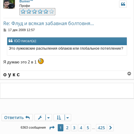
Bumer™
с
Профи
я
к
н
а
Re: Флуд и всякая забавная болтовня...
ч
С
17 дек 2009 12:57
а
о
л
о
у
IGO писал(а):
б
щ
Это лужковские распыления облаков или глобальное потепление?
е
н
и
Я думаю это 2 в 1
е
о у к с
е
р
н
у
т
ь
с
я
Ответить
к
н
а
Страница
1
из
425
2
3
4
5
425
1
След.
6363 сообщения
…
ч