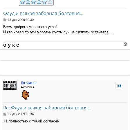
Флуд и всякая забавная болтовня...
С
17 дек 2009 10:30
о
Всем доброго морозного утра!
о
И кто хотел то эти морозы- пусть лучше слякоть останется....
б
щ
е
о у к с
н
е
и
р
е
н
у
т
ь
с
я
Потёмкин
к
Активист
н
а
ч
а
Re: Флуд и всякая забавная болтовня...
л
у
С
17 дек 2009 10:34
о
+1 полностью с тобой согласен
о
б