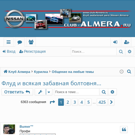
Поис
Р
с
о
ол
хо
ег
Вход
Регистрация
ы
ру
ьз
д
ис
лк
м
ов
тр
П
Клуб Алмера
Курилка
Общение на любые темы
о
и
ы
ат
ац
Флуд и всякая забавная болтовня...
и
ел
ия
Поиск
Расшире
Ответить
с
и
к
Страница
1
из
425
2
3
4
5
425
1
След.
6363 сообщения
…
Bumer™
Профи