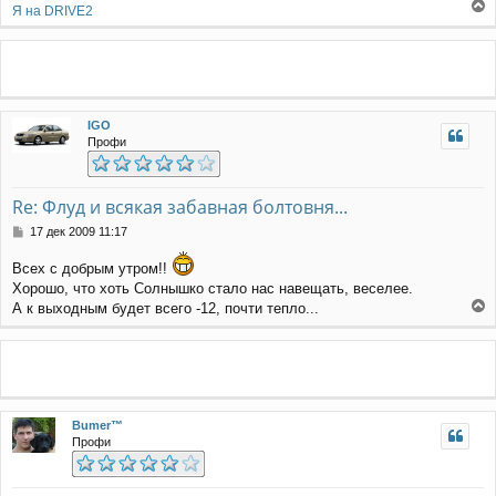
н
Я на DRIVE2
е
и
р
е
н
у
т
ь
IGO
с
Профи
я
к
н
а
Re: Флуд и всякая забавная болтовня...
ч
С
17 дек 2009 11:17
а
о
л
о
Всех с добрым утром!!
у
б
Хорошо, что хоть Солнышко стало нас навещать, веселее.
щ
А к выходным будет всего -12, почти тепло...
е
е
н
р
и
н
е
у
т
ь
Bumer™
с
Профи
я
к
н