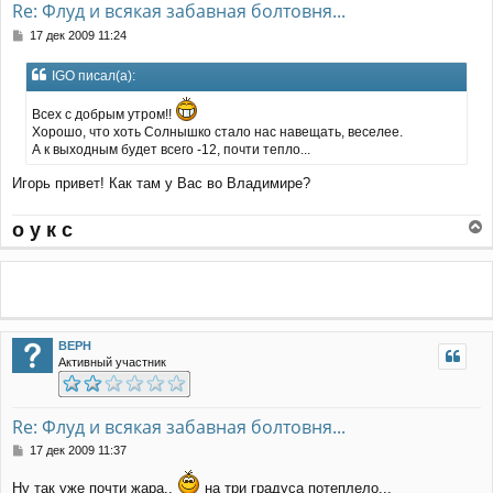
а
Re: Флуд и всякая забавная болтовня...
ч
С
17 дек 2009 11:24
а
о
л
о
у
IGO писал(а):
б
щ
Всех с добрым утром!!
е
Хорошо, что хоть Солнышко стало нас навещать, веселее.
н
А к выходным будет всего -12, почти тепло...
и
е
Игорь привет! Как там у Вас во Владимире?
о у к с
е
р
н
у
т
ь
BEPH
с
Активный участник
я
к
н
а
Re: Флуд и всякая забавная болтовня...
ч
С
17 дек 2009 11:37
а
о
л
о
Ну так уже почти жара..
на три градуса потеплело...
у