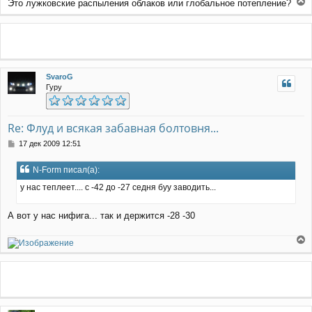
Это лужковские распыления облаков или глобальное потепление?
е
р
н
у
т
ь
SvaroG
с
Гуру
я
к
н
а
Re: Флуд и всякая забавная болтовня...
ч
С
17 дек 2009 12:51
а
о
л
о
у
N-Form писал(а):
б
щ
у нас теплеет.... с -42 до -27 седня буу заводить...
е
н
А вот у нас нифига... так и держится -28 -30
и
е
е
р
н
у
т
ь