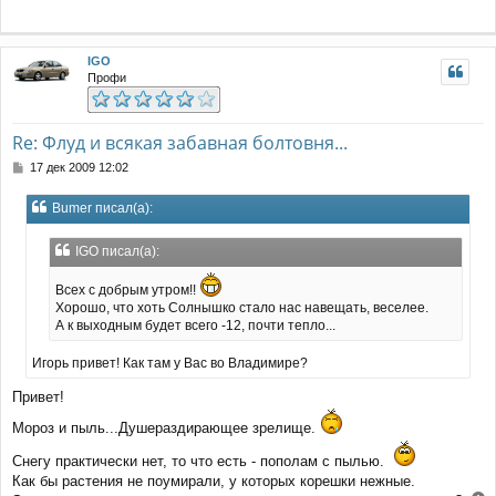
и
у
е
т
ь
IGO
с
Профи
я
к
н
а
Re: Флуд и всякая забавная болтовня...
ч
С
17 дек 2009 12:02
а
о
л
о
у
Bumer писал(а):
б
щ
е
IGO писал(а):
н
и
Всех с добрым утром!!
е
Хорошо, что хоть Солнышко стало нас навещать, веселее.
А к выходным будет всего -12, почти тепло...
Игорь привет! Как там у Вас во Владимире?
Привет!
Мороз и пыль...Душераздирающее зрелище.
Снегу практически нет, то что есть - пополам с пылью.
Как бы растения не поумирали, у которых корешки нежные.