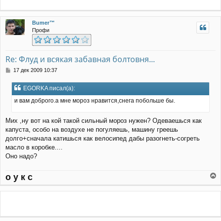
у
т
ь
Bumer™
с
Профи
я
к
н
а
Re: Флуд и всякая забавная болтовня...
ч
С
17 дек 2009 10:37
а
о
л
о
у
EGORKA писал(а):
б
щ
и вам доброго.а мне мороз нравится,снега побольше бы.
е
н
Мих ,ну вот на кой такой сильный мороз нужен? Одеваешься как
и
е
капуста, особо на воздухе не погуляешь, машину греешь
долго+сначала катишься как велосипед дабы разогнеть-согреть
масло в коробке....
Оно надо?
о у к с
е
р
н
у
т