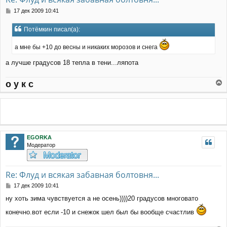
ч
С
17 дек 2009 10:41
а
о
л
о
у
Потёмкин писал(а):
б
щ
а мне бы +10 до весны и никаких морозов и снега
е
н
а лучше градусов 18 тепла в тени...ляпота
и
е
о у к с
е
р
н
у
т
ь
EGORKA
с
Модератор
я
к
н
а
Re: Флуд и всякая забавная болтовня...
ч
С
17 дек 2009 10:41
а
о
л
ну хоть зима чувствуется а не осень))))20 градусов многовато
о
у
б
конечно.вот если -10 и снежок шел был бы вообще счастлив
щ
е