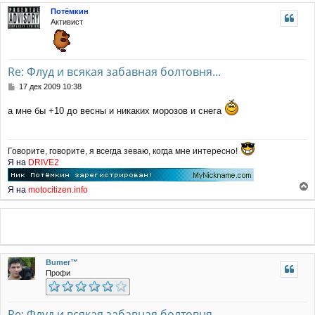
ь
Потёмкин
с
Активист
я
к
н
а
Re: Флуд и всякая забавная болтовня...
ч
а
С
17 дек 2009 10:38
л
о
у
о
а мне бы +10 до весны и никаких морозов и снега
б
щ
е
н
Говорите, говорите, я всегда зеваю, когда мне интересно!
и
Я на
DRIVE2
е
Я на
motocitizen.info
е
р
н
у
т
ь
Bumer™
с
Профи
я
к
н
а
Re: Флуд и всякая забавная болтовня...